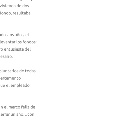
 vivienda de dos
 Hondo, resultaba
os los años, el
levantar los fondos:
yo entusiasta del
esario.
luntarios de todas
apartamento
 que el empleado
n el marco feliz de
 cerrar un año…con