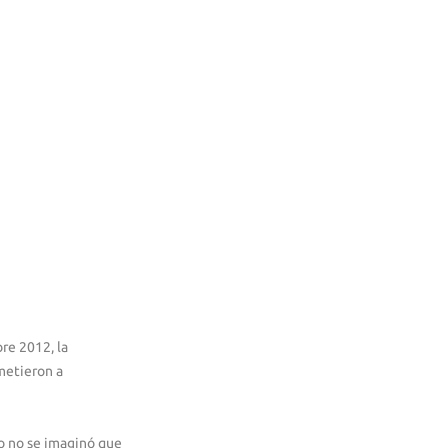
re 2012, la
metieron a
co no se imaginó que