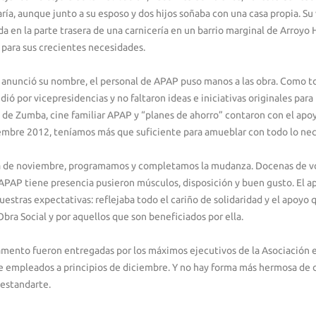
ía, aunque junto a su esposo y dos hijos soñaba con una casa propia. Su
da en la parte trasera de una carnicería en un barrio marginal de Arroyo
para sus crecientes necesidades.
nunció su nombre, el personal de APAP puso manos a las obra. Como tod
ió por vicepresidencias y no faltaron ideas e iniciativas originales para 
e de Zumba, cine familiar APAP y “planes de ahorro” contaron con el apo
embre 2012, teníamos más que suficiente para amueblar con todo lo nec
a de noviembre, programamos y completamos la mudanza. Docenas de vo
APAP tiene presencia pusieron músculos, disposición y buen gusto. El 
estras expectativas: reflejaba todo el cariño de solidaridad y el apoyo
bra Social y por aquellos que son beneficiados por ella.
tamento fueron entregadas por los máximos ejecutivos de la Asociación e
de empleados a principios de diciembre. Y no hay forma más hermosa de
 estandarte.