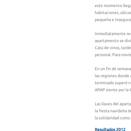
este momento llegar
habitaciones, ubica
pequeña e insegura 
Inmediatamente se a
apartamento se divid
Cata de vinos, tard
personal. Para novi
En un fin de seman
las regiones donde 
terminado superó nu
APAP siente por la O
Las llaves del apar
la fiesta navideña 
la solidaridad como
Resultados 2012