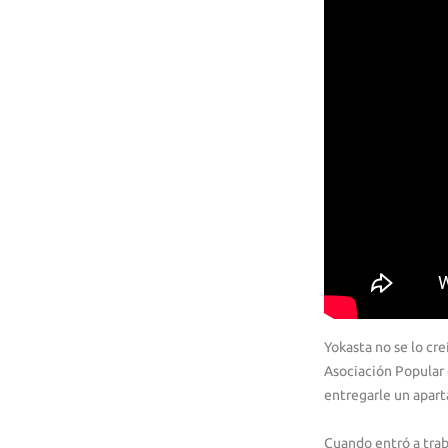
Yokasta no se lo cr
Asociación Popular
entregarle un apart
Cuando entró a trab