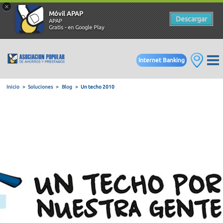
×
Móvil APAP
Descargar
APAP
Gratis - en Google Play
Internet Banking
Inicio
Soluciones
Blog
Un techo 2010