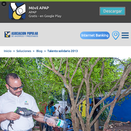
×
Móvil APAP
Descargar
APAP
Gratis - en Google Play
Internet Banking
Inicio
Soluciones
Blog
Talento solidario 2013