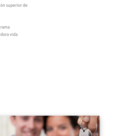
ión superior de
grama
edora vida