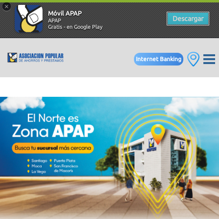
×
Móvil APAP
Descargar
APAP
Gratis - en Google Play
Internet Banking