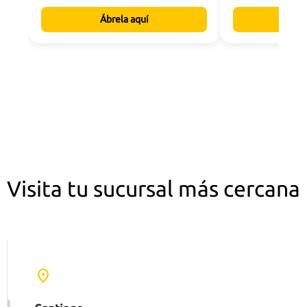
Ábrela aquí
Con
Visita tu sucursal más cercana
location_on