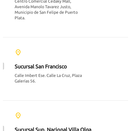
Centro Comercial Cedaky Mall,
Avenida Manolo Tavarez Justo,
Municipio de San Felipe de Puerto
Plata.
location_on
Sucursal San Francisco
Calle Imbert Ese. Calle La Cruz, Plaza
Galerías 56.
location_on
Sucursal Sup. Nacional Villa Olga