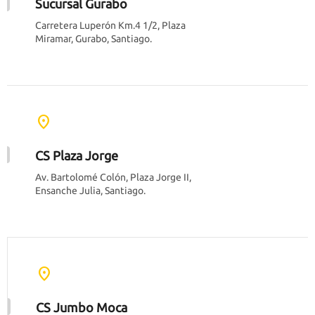
Sucursal Gurabo
Carretera Luperón Km.4 1/2, Plaza
Miramar, Gurabo, Santiago.
location_on
CS Plaza Jorge
Av. Bartolomé Colón, Plaza Jorge II,
Ensanche Julia, Santiago.
location_on
CS Jumbo Moca