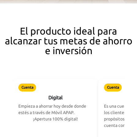
El producto ideal para
alcanzar tus metas de ahorro
e inversión
Cuenta
Cuenta
Digital
B
Empieza a ahorrar hoy desde donde
Es una cuenta es
estés a través de Móvil APAP.
los clientes ahor
¡Apertura 100% digital!
propósitos en los
cuenta con el fin
fi