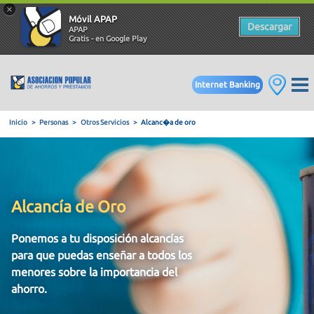
×
Móvil APAP
Descargar
APAP
Gratis - en Google Play
Internet Banking
Inicio
Personas
Otros Servicios
Alcanc�a de oro
Alcancía de Oro
Ponemos a tu disposición alcancías
para que puedas enseñar a todos los
menores sobre la importancia del
ahorro.