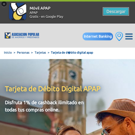
×
Móvil APAP
Descargar
APAP
Gratis - en Google Play
Internet Banking
Inicio
Personas
Tarjetas
Tarjeta de d�bito digital apap
Tarjeta de Débito Digital APAP
Disfruta 1% de cashback ilimitado en
todas tus compras online.