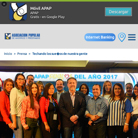
×
Móvil APAP
Descargar
APAP
Gratis - en Google Play
Internet Banking
Inicio
Prensa
Techando los sue�os de nuestra gente