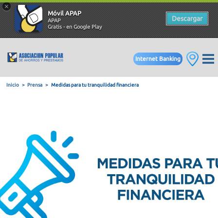
×
Móvil APAP
Descargar
APAP
Gratis - en Google Play
Internet Banking
Inicio
Prensa
Medidas para tu tranquilidad financiera