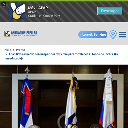
×
Móvil APAP
Descargar
APAP
Gratis - en Google Play
Internet Banking
Inicio
Prensa
Apap firma acuerdo con unapec por rd$5 mm para fortalecer su
en educaci�n