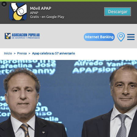
×
Móvil APAP
Descargar
APAP
Gratis - en Google Play
Internet Banking
Inicio
Prensa
Apap celebra su 57 aniversario