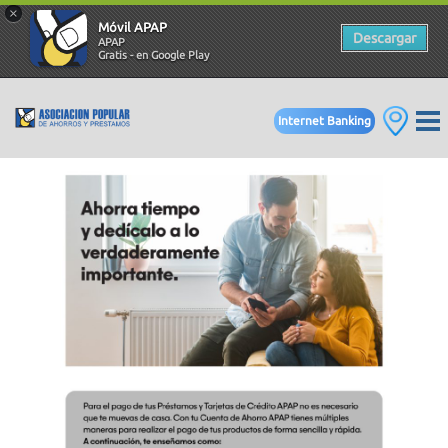
×
Móvil APAP
Descargar
APAP
Gratis - en Google Play
Internet Banking