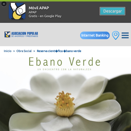
×
Móvil APAP
Descargar
APAP
Gratis - en Google Play
Internet Banking
Inicio
Obra Social
Reserva cient�fica �bano verde